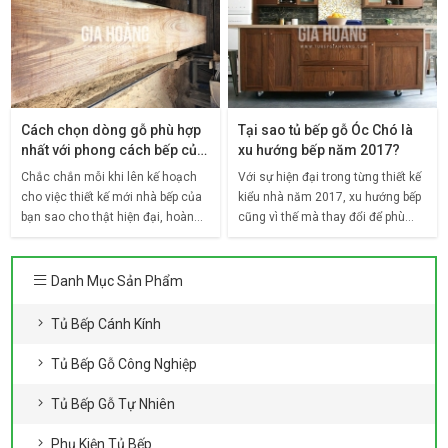
Cách chọn dòng gỗ phù hợp
Tại sao tủ bếp gỗ Óc Chó là
nhất với phong cách bếp của
xu hướng bếp năm 2017?
bạn
Chắc chắn mỗi khi lên kế hoạch
Với sự hiện đại trong từng thiết kế
cho việc thiết kế mới nhà bếp của
kiểu nhà năm 2017, xu hướng bếp
bạn sao cho thật hiện đại, hoàn
cũng vì thế mà thay đổi để phù
hảo, lựa chọn vật liệu phù hợp
hợp nhất cho không gian đô thị,
chính là chìa khóa.Điều này hoàn
đặc biệt là tủ bếp gỗ Óc Chó với
toàn đúng, đặc
việc sở hữu
Danh Mục Sản Phẩm
Tủ Bếp Cánh Kính
Tủ Bếp Gỗ Công Nghiệp
Tủ Bếp Gỗ Tự Nhiên
Phụ Kiện Tủ Bếp