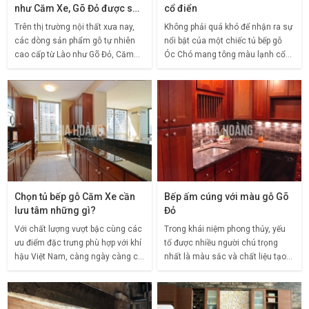
như Căm Xe, Gõ Đỏ được sử
cổ điển
dụng nhiều?
Trên thị trường nội thất xưa nay,
Không phải quá khó để nhận ra sự
các dòng sản phẩm gỗ tự nhiên
nổi bật của một chiếc tủ bếp gỗ
cao cấp từ Lào như Gõ Đỏ, Căm
Óc Chó mang tông màu lạnh cổ
Xe được rất nhiều gia đình Việt ưa
điển trong một không gian bếp
chuộng và sử dụng phổ biến. Việc
sang trọng, hiện đại, bởi song
lựa chọn gỗ
song với các kiến
Chọn tủ bếp gỗ Căm Xe cần
Bếp ấm cúng với màu gỗ Gõ
lưu tâm những gì?
Đỏ
Với chất lượng vượt bậc cùng các
Trong khái niệm phong thủy, yếu
ưu điểm đặc trưng phù hợp với khí
tố được nhiều người chú trọng
hậu Việt Nam, càng ngày càng có
nhất là màu sắc và chất liệu tạo
nhiều gia đình ưa chuộng mẫu tủ
nền, hài hòa được cả 2 điểm then
bếp gỗ Căm Xe. Thế nhưng để lựa
chốt này thì căn nhà sẽ mang đến
chọn ra được
sự an nhiên và