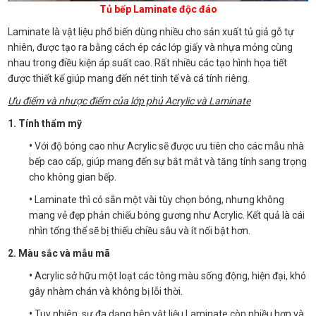
Tủ bếp Laminate độc đáo
Laminate là vật liệu phổ biến dùng nhiều cho sản xuất tủ giả gỗ tự
nhiên, được tạo ra bằng cách ép các lớp giấy và nhựa mỏng cùng
nhau trong điều kiện áp suất cao. Rất nhiều các tạo hình họa tiết
được thiết kế giúp mang đến nét tinh tế và cá tính riêng.
Ưu điểm và nhược điểm của lớp phủ Acrylic và Laminate
1. Tính thẩm mỹ
•
Với độ bóng cao như Acrylic sẽ được ưu tiên cho các mẫu nhà
bếp cao cấp, giúp mang đến sự bắt mắt và tăng tính sang trọng
cho không gian bếp.
•
Laminate thì có sẵn một vài tùy chọn bóng, nhưng không
mang vẻ đẹp phản chiếu bóng gương như Acrylic. Kết quả là cái
nhìn tổng thể sẽ bị thiếu chiều sâu và ít nổi bật hơn.
2. Màu sắc và mẫu mã
•
Acrylic sở hữu một loạt các tông màu sống động, hiện đại, khó
gây nhàm chán và không bị lỗi thời.
•
Tuy nhiên, sự đa dạng bên vật liệu Laminate còn nhiều hơn và