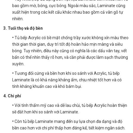
bao gồm mờ, bóng, cực bóng. Ngoài màu sắc, Laminate cũng
xuất hiện trong các kết cấu khác nhau bao gồm cả vân gỗ tự
nhiên.
3. Tuổi thọ và độ bền
•
Tủ bếp Acrylic có bề mặt chống trầy xước không xỉn màu theo
thời gian thời gian, duy trì tốt độ hoàn hảo mịn màng và siêu
bóng. Tuy nhiên, điều này cũng có nghĩa là các dấu vân tay, vết
bẩn có thể nhìn thấy rõ hơn, và cần phải được làm sạch thường
xuyên.
•
Tương đối cứng và bền hơn khi so sánh với Acrylic, tủ bếp
Laminate là có khả năng kháng ẩm, chịu nhiệt tốt hơn và có
tính kháng khuẩn cao và khó bám bụi.
4. Chi phí
•
Với tính thẩm mỹ cao và dễ lau chùi, tủ bếp Acrylic hoàn thiện
sẽ đắt hơn khi so sánh với Laminate.
•
Còn tủ bếp Laminate mang đến sự lựa chọn đa dạng và độ
bền cao hơn với chi phí thấp hơn đáng kể, tiết kiệm ngân sách.