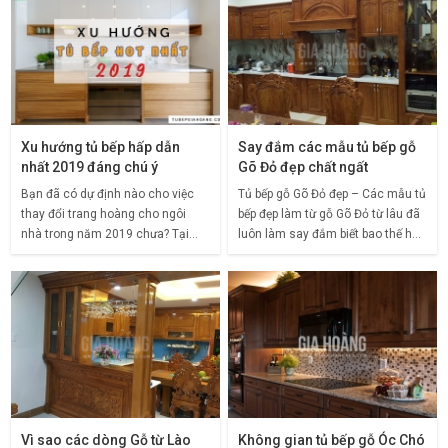
Xu hướng tủ bếp hấp dẫn
Say đắm các mẫu tủ bếp gỗ
nhất 2019 đáng chú ý
Gõ Đỏ đẹp chất ngất
Bạn đã có dự định nào cho việc
Tủ bếp gỗ Gõ Đỏ đẹp – Các mẫu tủ
thay đổi trang hoàng cho ngôi
bếp đẹp làm từ gỗ Gõ Đỏ từ lâu đã
nhà trong năm 2019 chưa? Tại
luôn làm say đắm biết bao thế hệ
sao lại không bắt đầu từ không
người Việt, vẻ đẹp cốt cách từ hình
gian bếp núc nhỉ? Bởi lẽ nhà bếp từ
thức gỗ cho đến thiết kế tập
lâu đã luôn được
Vì sao các dòng Gỗ từ Lào
Không gian tủ bếp gỗ Óc Chó