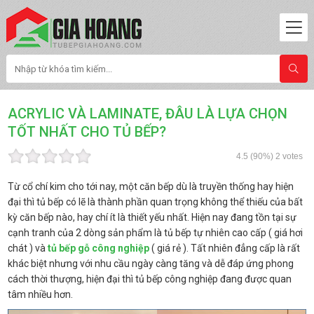
ACRYLIC VÀ LAMINATE, ĐÂU LÀ LỰA CHỌN
TỐT NHẤT CHO TỦ BẾP?
4.5
(90%)
2
votes
Từ cổ chí kim cho tới nay, một căn bếp dù là truyền thống hay hiện
đại thì tủ bếp có lẽ là thành phần quan trọng không thể thiếu của bất
kỳ căn bếp nào, hay chí ít là thiết yếu nhất. Hiện nay đang tồn tại sự
cạnh tranh của 2 dòng sản phẩm là tủ bếp tự nhiên cao cấp ( giá hơi
chát ) và
tủ bếp gỗ công nghiệp
( giá rẻ ). Tất nhiên đẳng cấp là rất
khác biệt nhưng với nhu cầu ngày càng tăng và dễ đáp ứng phong
cách thời thượng, hiện đại thì tủ bếp công nghiệp đang được quan
tâm nhiều hơn.