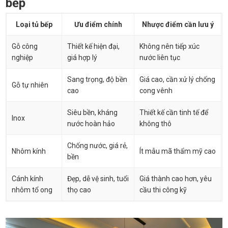
bếp
Loại tủ bếp
Ưu điểm chính
Nhược điểm cần lưu ý
Gỗ công
Thiết kế hiện đại,
Không nên tiếp xúc
nghiệp
giá hợp lý
nước liên tục
Sang trọng, độ bền
Giá cao, cần xử lý chống
Gỗ tự nhiên
cao
cong vênh
Siêu bền, kháng
Thiết kế cần tinh tế để
Inox
nước hoàn hảo
không thô
Chống nước, giá rẻ,
Nhôm kính
Ít mẫu mã thẩm mỹ cao
bền
Cánh kính
Đẹp, dễ vệ sinh, tuổi
Giá thành cao hơn, yêu
nhôm tổ ong
thọ cao
cầu thi công kỹ