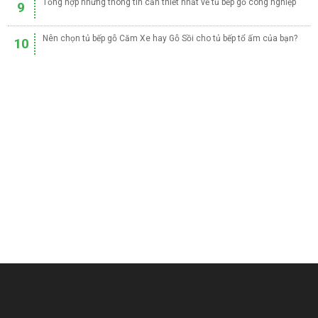
Tổng hợp những thông tin cần thiết nhất về tủ bếp gỗ công nghiệp
9
Nên chọn tủ bếp gỗ Căm Xe hay Gỗ Sồi cho tủ bếp tổ ấm của bạn?
10