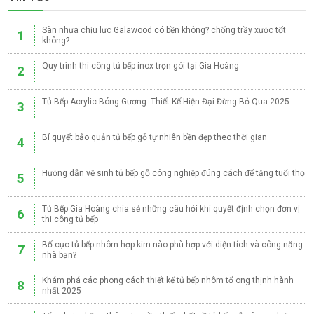
Sàn nhựa chịu lực Galawood có bền không? chống trầy xước tốt
1
không?
Quy trình thi công tủ bếp inox trọn gói tại Gia Hoàng
2
Tủ Bếp Acrylic Bóng Gương: Thiết Kế Hiện Đại Đừng Bỏ Qua 2025
3
Bí quyết bảo quản tủ bếp gỗ tự nhiên bền đẹp theo thời gian
4
Hướng dẫn vệ sinh tủ bếp gỗ công nghiệp đúng cách để tăng tuổi thọ
5
Tủ Bếp Gia Hoàng chia sẻ những câu hỏi khi quyết định chọn đơn vị
6
thi công tủ bếp
Bố cục tủ bếp nhôm hợp kim nào phù hợp với diện tích và công năng
7
nhà bạn?
Khám phá các phong cách thiết kế tủ bếp nhôm tổ ong thịnh hành
8
nhất 2025