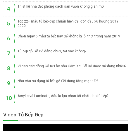
Thiết kế nhà đẹp phong cách sân vườn không gian mở
4
Top 22+ mẫu tủ bếp đẹp chuẩn hiện đại đón đầu xu hướng 2019 –
5
2020
Chọn ngay 6 màu tủ bếp này để không bị lỗi thời trong năm 2019
6
Tủ bếp gỗ Gõ Đỏ dáng chữ I, tại sao không?
7
Vì sao các dòng Gỗ từ Lào như Căm Xe, Gõ Đỏ được sử dụng nhiều?
8
Nhu cầu sử dụng tủ bếp gỗ Sồi đang tăng mạnh???
9
Acrylic và Laminate, đâu là lựa chọn tốt nhất cho tủ bếp?
10
Video Tủ Bếp Đẹp