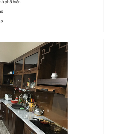
há phổ biến
ào
ao