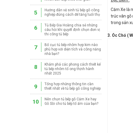
Đặc điểm :
Căm Xe là m
Hướng dẫn vệ sinh tủ bếp gỗ công
5
nghiệp đúng cách để tăng tuổi thọ
trúc vân gỗ
trong sản xu
Tủ Bếp Gia Hoàng chia sẻ những
6
câu hỏi khi quyết định chọn đơn vị
thi công tủ bếp
3. Óc Chó ( W
Bố cục tủ bếp nhôm hợp kim nào
7
phù hợp với diện tích và công năng
nhà bạn?
Khám phá các phong cách thiết kế
8
tủ bếp nhôm tổ ong thịnh hành
nhất 2025
Tổng hợp những thông tin cần
9
thiết nhất về tủ bếp gỗ công nghiệp
Nên chọn tủ bếp gỗ Căm Xe hay
10
Gỗ Sồi cho tủ bếp tổ ấm của bạn?