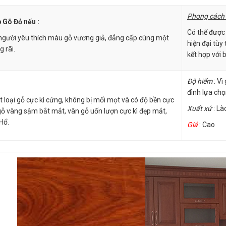
Phong cách 
 Gõ Đỏ nếu :
Có thể được 
người yêu thích màu gỗ vương giả, đẳng cấp cùng một
hiện đại tùy
 rãi.
kết hợp với 
Độ hiếm
: Vì
đình lựa chọ
t loại gỗ cực kì cứng, không bị mối mọt và có độ bền cực
Xuất xứ
: Là
 gỗ vàng sậm bắt mắt, vân gỗ uốn lượn cực kì đẹp mắt,
Hổ.
Giá
: Cao