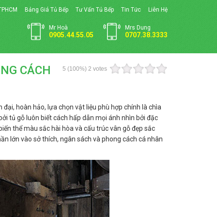
 TPHCM
Bảng Giá Tủ Bếp
Tư Vấn Tủ Bếp
Tin Tức
Liên Hệ
Mr Hoà
Mrs Dung
0905.44.55.05
0707.38.3333
ONG CÁCH
5
(100%)
2
votes
 đại, hoàn hảo, lựa chọn vật liệu phù hợp chính là chìa
i tủ gỗ luôn biết cách hấp dẫn mọi ánh nhìn bởi đặc
biến thể màu sắc hài hòa và cấu trúc vân gỗ đẹp sắc
hần lớn vào sở thích, ngân sách và phong cách cá nhân