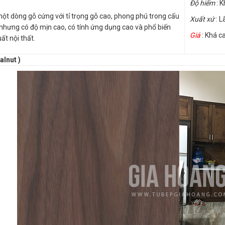
Độ hiếm
: K
ột dòng gỗ cứng với tỉ trọng gỗ cao, phong phú trong cấu
Xuất xứ
: L
 nhưng có độ mịn cao, có tính ứng dụng cao và phổ biến
Giá
: Khá c
ất nội thất.
alnut )