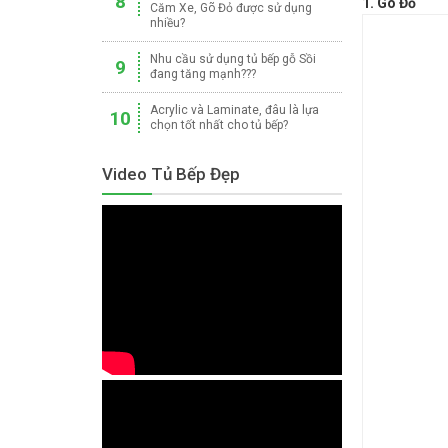
8
1. Gõ Đỏ
Căm Xe, Gõ Đỏ được sử dụng
nhiều?
Nhu cầu sử dụng tủ bếp gỗ Sồi
9
đang tăng mạnh???
Acrylic và Laminate, đâu là lựa
10
chọn tốt nhất cho tủ bếp?
Video Tủ Bếp Đẹp