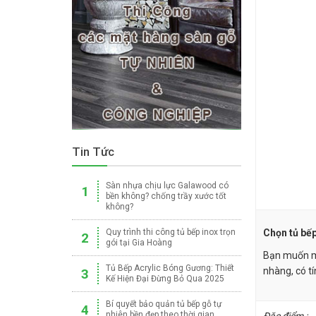
Tin Tức
Sàn nhựa chịu lực Galawood có
1
bền không? chống trầy xước tốt
không?
Chọn tủ bế
Quy trình thi công tủ bếp inox trọn
2
gói tại Gia Hoàng
Bạn muốn mộ
Tủ Bếp Acrylic Bóng Gương: Thiết
nhàng, có t
3
Kế Hiện Đại Đừng Bỏ Qua 2025
Bí quyết bảo quản tủ bếp gỗ tự
4
nhiên bền đẹp theo thời gian