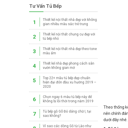
Tư Vấn Tủ Bếp
Thiết kế nội thất nhà đẹp với không
1
gian nhiều màu sắc trẻ trung
Thiết kế nội thất chung cư đẹp với
2
tủ bếp nhỏ
Thiết kế nội thất nhà đẹp theo tone
3
màu ấm
Thiết kế nhà đẹp phong cách sân
4
vườn không gian mở
Top 22+ mẫu tủ bếp đẹp chuẩn
5
hiện đại đón đầu xu hướng 2019 –
2020
Chọn ngay 6 màu tủ bếp này để
6
không bị lỗi thời trong năm 2019
Theo thống kê
Tủ bếp gỗ Gõ Đỏ dáng chữ I, tại
7
nên chính đán
sao không?
dưới đây nhé.
Vì sao các dòng Gỗ từ Lào như