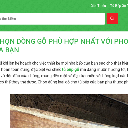
Giới Thiệu
Tủ Bếp Gỗ
HỌN DÒNG GỖ PHÙ HỢP NHẤT VỚI PH
A BẠN
 khi lên kế hoạch cho việc thiết kế mới nhà bếp của bạn sao cho thật hiện
 hoàn toàn đúng, đặc biệt với chiếc
tủ bếp gỗ
mà đang muốn hướng tới, bở
ệt và độc đáo của chúng, mang đến một vẻ đẹp tự nhiên với hàng loạt các 
 có thể thay thế được. Chọn đúng loại gỗ cho tủ bếp của bạn phụ thuộc p