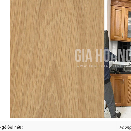
 gỗ Sồi nếu :
Phong 