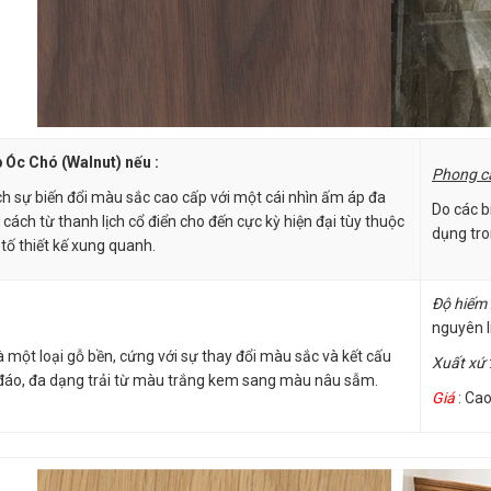
 Óc Chó (Walnut) nếu :
Phong cá
ch sự biến đổi màu sắc cao cấp với một cái nhìn ấm áp đa
Do các b
cách từ thanh lịch cổ điển cho đến cực kỳ hiện đại tùy thuộc
dụng tro
tố thiết kế xung quanh.
Độ hiếm
nguyên l
à một loại gỗ bền, cứng với sự thay đổi màu sắc và kết cấu
Xuất xứ
đáo, đa dạng trải từ màu trắng kem sang màu nâu sẫm.
Giá
: Cao