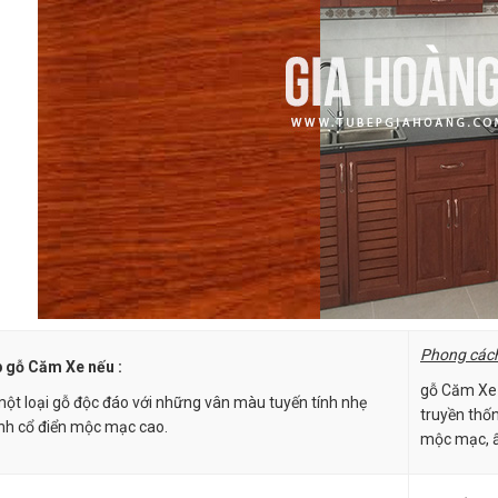
Phong cách
p gỗ Căm Xe nếu :
gỗ Căm Xe 
t loại gỗ độc đáo với những vân màu tuyến tính nhẹ
truyền thốn
ính cổ điển mộc mạc cao.
mộc mạc, 