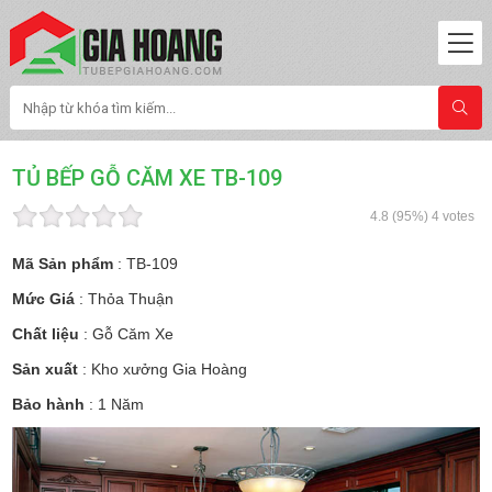
TỦ BẾP GỖ CĂM XE TB-109
4.8
(95%)
4
votes
Mã Sản phẩm
: TB-109
Mức Giá
: Thỏa Thuận
Chất liệu
: Gỗ Căm Xe
Sản xuất
: Kho xưởng Gia Hoàng
Bảo hành
: 1 Năm