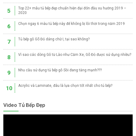
Top 22+ mẫu tủ bếp đẹp chuẩn hiện đại đón đầu xu hướng 2019 –
5
2020
Chọn ngay 6 màu tủ bếp này để không bị lỗi thời trong năm 2019
6
Tủ bếp gỗ Gõ Đỏ dáng chữ I, tại sao không?
7
Vì sao các dòng Gỗ từ Lào như Căm Xe, Gõ Đỏ được sử dụng nhiều?
8
Nhu cầu sử dụng tủ bếp gỗ Sồi đang tăng mạnh???
9
Acrylic và Laminate, đâu là lựa chọn tốt nhất cho tủ bếp?
10
Video Tủ Bếp Đẹp