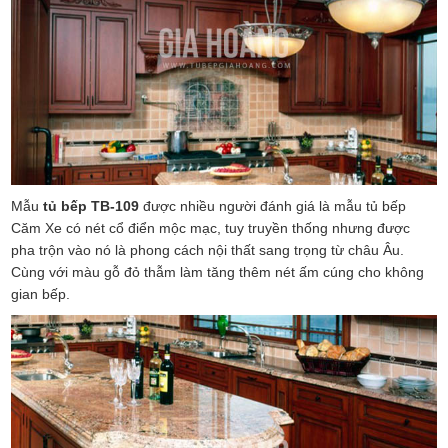
Mẫu
tủ bếp TB-109
được nhiều người đánh giá là mẫu tủ bếp
Căm Xe có nét cổ điển mộc mạc, tuy truyền thống nhưng được
pha trộn vào nó là phong cách nội thất sang trọng từ châu Âu.
Cùng với màu gỗ đỏ thẫm làm tăng thêm nét ấm cúng cho không
gian bếp.