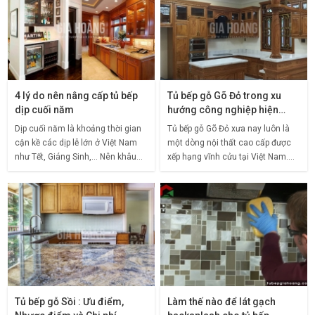
4 lý do nên nâng cấp tủ bếp
Tủ bếp gỗ Gõ Đỏ trong xu
dịp cuối năm
hướng công nghiệp hiện
nay?
Dịp cuối năm là khoảng thời gian
Tủ bếp gỗ Gõ Đỏ xưa nay luôn là
cận kề các dịp lễ lớn ở Việt Nam
một dòng nội thất cao cấp được
như Tết, Giáng Sinh,… Nên khâu
xếp hạng vĩnh cửu tại Việt Nam.
chuẩn bị cần phải chu đáo, kỹ
Độ nổi tiếng của Gõ Đỏ được
càng để không gian ấm cúng,
nhiều người biết đến qua nét tinh
quây quần luôn
tế, bóng bẩy mà nó
Tủ bếp gỗ Sồi : Ưu điểm,
Làm thế nào để lát gạch