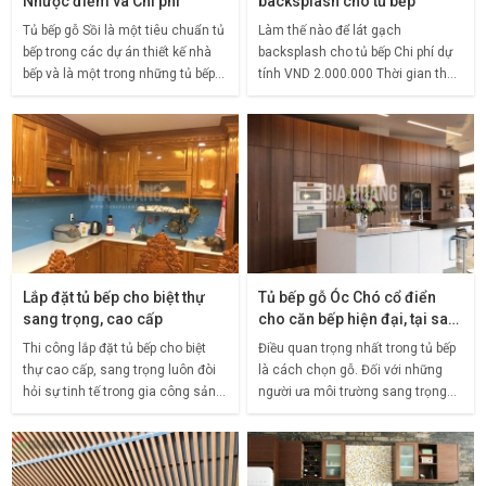
Nhược điểm và Chi phí
backsplash cho tủ bếp
Tủ bếp gỗ Sồi là một tiêu chuẩn tủ
Làm thế nào để lát gạch
bếp trong các dự án thiết kế nhà
backsplash cho tủ bếp Chi phí dự
bếp và là một trong những tủ bếp
tính VND 2.000.000 Thời gian thực
bán chạy nhất của Gia Hoàng, bên
hiện 2 ngày Backsplash hay còn
cạnh tủ bếp Acrylic. Nếu bạn đang
gọi là tấm chắn tường bếp là một
có ý
tấm bảng phía
Lắp đặt tủ bếp cho biệt thự
Tủ bếp gỗ Óc Chó cổ điển
sang trọng, cao cấp
cho căn bếp hiện đại, tại sao
không?
Thi công lắp đặt tủ bếp cho biệt
Điều quan trọng nhất trong tủ bếp
thự cao cấp, sang trọng luôn đòi
là cách chọn gỗ. Đối với những
hỏi sự tinh tế trong gia công sản
người ưa môi trường sang trọng
phẩm và sự bày trí kết cấu tủ sao
và thanh lịch, tủ bếp gỗ Óc Chó sẽ
cho phù hợp nhất với phong cách
là một lựa chọn tuyệt vời. Tông
không
màu đậm và