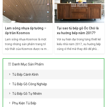
Lam sóng nhựa ốp tường –
Tại sao tủ bếp gỗ Óc Chó là
ốp trần Kosmos
xu hướng bếp năm 2017?
Lam sóng nhựa Kosmos là một
Với sự hiện đại trong từng thiết kế
trong những sản phẩm trang trí
kiểu nhà năm 2017, xu hướng bếp
nội thất của Kosmos được ra mắt
cũng vì thế mà thay đổi để phù
năm 2020 với bộ sưu tập các sản
hợp nhất cho không gian đô thị,
phẩm lam sóng cao cấp được
đặc biệt là tủ bếp gỗ Óc Chó với
thiết kế khoa học với
việc sở hữu
Danh Mục Sản Phẩm
Tủ Bếp Cánh Kính
Tủ Bếp Gỗ Công Nghiệp
Tủ Bếp Gỗ Tự Nhiên
Phụ Kiện Tủ Bếp