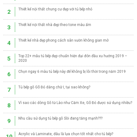
Thiết kế nội thất chung cư đẹp với tủ bếp nhỏ
2
Thiết kế nội thất nhà đẹp theo tone màu ấm
3
Thiết kế nhà đẹp phong cách sân vườn không gian mở
4
Top 22+ mẫu tủ bếp đẹp chuẩn hiện đại đón đầu xu hướng 2019 –
5
2020
Chọn ngay 6 màu tủ bếp này để không bị lỗi thời trong năm 2019
6
Tủ bếp gỗ Gõ Đỏ dáng chữ I, tại sao không?
7
Vì sao các dòng Gỗ từ Lào như Căm Xe, Gõ Đỏ được sử dụng nhiều?
8
Nhu cầu sử dụng tủ bếp gỗ Sồi đang tăng mạnh???
9
Acrylic và Laminate, đâu là lựa chọn tốt nhất cho tủ bếp?
10