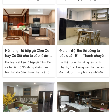
không gian bếp đã trở thành xu
đang ngày càng chiếm ưu thế bởi
hướng hiện đại được nhiều gia
tính ứng dụng cao, đa dạng thiết
đình lựa chọn. Mẫu mã
kế và
Nên chọn tủ bếp gỗ Căm Xe
Địa chỉ đội thợ thi công tủ
hay Gỗ Sồi cho tủ bếp tổ ấm
bếp quận Bình Thạnh chuyên
của bạn?
nghiệp
Hai loại vật liệu tủ bếp gỗ Căm Xe
Tại thị trường tủ bếp quận Bình
và tủ bếp gỗ Sồi đang khiến bạn
Thạnh, Gia Hoàng luôn là cái tên
trăn trở khi đứng trước bản vẽ nội
đáng được chú ý hơn cả nhờ đội
thất đầu tiên của căn bếp trong
thợ thi công tủ bếp uy tín chuyên
mơ. Mỗi chất liệu mang 1 ngôn
nghiệp. Xuất hiện đã lâu, Gia
ngữ riêng,
Hoàng là đơn vị