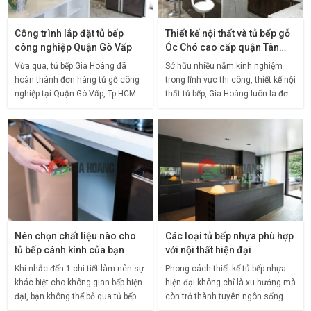
Công trình lắp đặt tủ bếp
Thiết kế nội thất và tủ bếp gỗ
công nghiệp Quận Gò Vấp
Óc Chó cao cấp quận Tân
Bình
Vừa qua, tủ bếp Gia Hoàng đã
Sở hữu nhiều năm kinh nghiệm
hoàn thành đơn hàng tủ gỗ công
trong lĩnh vực thi công, thiết kế nội
nghiệp tại Quận Gò Vấp, Tp.HCM .
thất tủ bếp, Gia Hoàng luôn là đơn
Với thiết kế đẹp mắt, sản phẩm
vị được rất nhiều khách hàng tín
được gia chủ đánh giá rất cao về
nhiệm giao phó cho việc tạo dựng
tay nghề và kỹ
không
Nên chọn chất liệu nào cho
Các loại tủ bếp nhựa phù hợp
tủ bếp cánh kính của bạn
với nội thất hiện đại
Khi nhắc đến 1 chi tiết làm nên sự
Phong cách thiết kế tủ bếp nhựa
khác biệt cho không gian bếp hiện
hiện đại không chỉ là xu hướng mà
đại, bạn không thể bỏ qua tủ bếp
còn trở thành tuyên ngôn sống
cánh kính đang trở thành 1 xu
của 1 thế hệ mới. Trong đó, căn