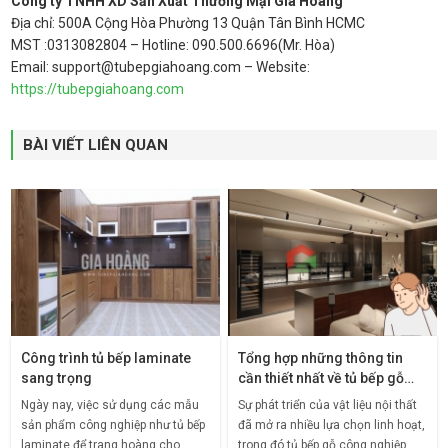
Công ty TNHH XD Sản Xuất Thương Mại Gia Hoàng
Địa chỉ: 500A Cộng Hòa Phường 13 Quận Tân Bình HCMC
MST :0313082804 – Hotline: 090.500.6696(Mr. Hòa)
Email: support@tubepgiahoang.com – Website:
https://tubepgiahoang.com
BÀI VIẾT LIÊN QUAN
Công trình tủ bếp laminate
Tổng hợp những thông tin
sang trọng
cần thiết nhất về tủ bếp gỗ
công nghiệp
Ngày nay, việc sử dụng các mẫu
Sự phát triển của vật liệu nội thất
sản phẩm công nghiệp như tủ bếp
đã mở ra nhiều lựa chọn linh hoạt,
laminate để trang hoàng cho
trong đó tủ bếp gỗ công nghiệp