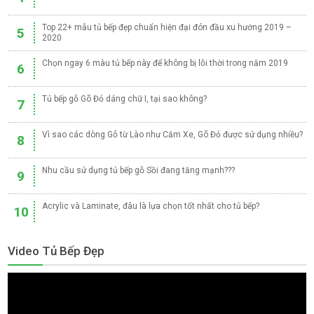
Top 22+ mẫu tủ bếp đẹp chuẩn hiện đại đón đầu xu hướng 2019 –
5
2020
Chọn ngay 6 màu tủ bếp này để không bị lỗi thời trong năm 2019
6
Tủ bếp gỗ Gõ Đỏ dáng chữ I, tại sao không?
7
Vì sao các dòng Gỗ từ Lào như Căm Xe, Gõ Đỏ được sử dụng nhiều?
8
Nhu cầu sử dụng tủ bếp gỗ Sồi đang tăng mạnh???
9
Acrylic và Laminate, đâu là lựa chọn tốt nhất cho tủ bếp?
10
Video Tủ Bếp Đẹp