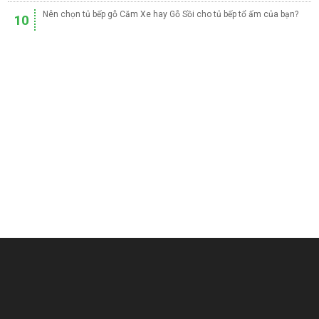
Nên chọn tủ bếp gỗ Căm Xe hay Gỗ Sồi cho tủ bếp tổ ấm của bạn?
10