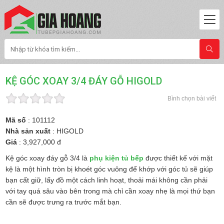
KỆ GÓC XOAY 3/4 ĐÁY GỖ HIGOLD
Bình chọn bài viết
Mã số
: 101112
Nhà sản xuất
: HIGOLD
Giá
: 3,927,000 đ
Kệ góc xoay đáy gỗ 3/4 là
phụ kiện tủ bếp
được thiết kế với mặt
kệ là một hình tròn bị khoét góc vuông để khớp với góc tủ sẽ giúp
bạn cất giữ, lấy đồ một cách linh hoạt, thoải mái không cần phải
với tay quá sâu vào bên trong mà chỉ cần xoay nhẹ là mọi thứ bạn
cần sẽ được trưng ra trước mắt bạn.