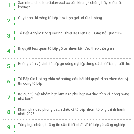
Sàn nhựa chịu lực Galawood có bền không? chống trầy xước tốt
1
không?
Quy trình thi công tủ bếp inox trọn gói tại Gia Hoàng
2
Tủ Bếp Acrylic Bóng Gương: Thiết Kế Hiện Đại Đừng Bỏ Qua 2025
3
Bí quyết bảo quản tủ bếp gỗ tự nhiên bền đẹp theo thời gian
4
Hướng dẫn vệ sinh tủ bếp gỗ công nghiệp đúng cách để tăng tuổi thọ
5
Tủ Bếp Gia Hoàng chia sẻ những câu hỏi khi quyết định chọn đơn vị
6
thi công tủ bếp
Bố cục tủ bếp nhôm hợp kim nào phù hợp với diện tích và công năng
7
nhà bạn?
Khám phá các phong cách thiết kế tủ bếp nhôm tổ ong thịnh hành
8
nhất 2025
Tổng hợp những thông tin cần thiết nhất về tủ bếp gỗ công nghiệp
9