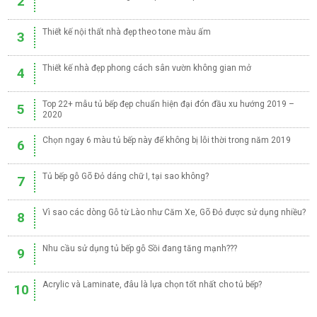
2
Thiết kế nội thất nhà đẹp theo tone màu ấm
3
Thiết kế nhà đẹp phong cách sân vườn không gian mở
4
Top 22+ mẫu tủ bếp đẹp chuẩn hiện đại đón đầu xu hướng 2019 –
5
2020
Chọn ngay 6 màu tủ bếp này để không bị lỗi thời trong năm 2019
6
Tủ bếp gỗ Gõ Đỏ dáng chữ I, tại sao không?
7
Vì sao các dòng Gỗ từ Lào như Căm Xe, Gõ Đỏ được sử dụng nhiều?
8
Nhu cầu sử dụng tủ bếp gỗ Sồi đang tăng mạnh???
9
Acrylic và Laminate, đâu là lựa chọn tốt nhất cho tủ bếp?
10