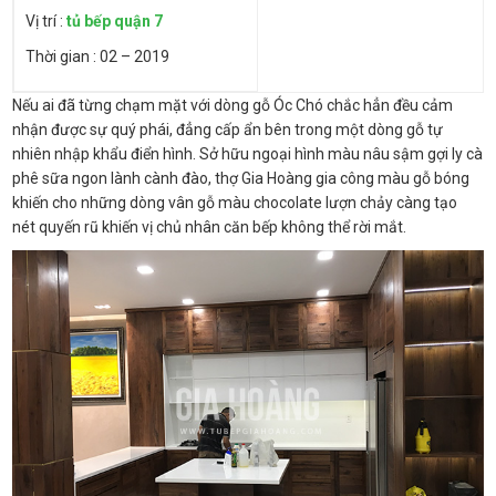
Vị trí :
tủ bếp quận 7
Thời gian : 02 – 2019
Nếu ai đã từng chạm mặt với dòng gỗ Óc Chó chắc hẳn đều cảm
nhận được sự quý phái, đẳng cấp ẩn bên trong một dòng gỗ tự
nhiên nhập khẩu điển hình. Sở hữu ngoại hình màu nâu sậm gợi ly cà
phê sữa ngon lành cành đào, thợ Gia Hoàng gia công màu gỗ bóng
khiến cho những dòng vân gỗ màu chocolate lượn chảy càng tạo
nét quyến rũ khiến vị chủ nhân căn bếp không thể rời mắt.